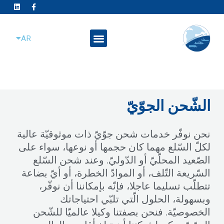
L
F
Ski
i
a
n
c
t
k
e
FR
e
b
conten
Menu
d
o
AR
EN
i
o
n
k
-
f
الشّحن الجوّيّ
نحن نوفّر خدمات شحن جوّيّ ذات موثوقيّة عالية
لكلّ السّلع مهما كان حجمها أو نوعها، سواء على
الصّعيد المحلّيّ أو الدّوليّ. وعند شحن السّلع
السّريعة التّلف، أو الموادّ الخطرة، أو أيّ بضاعة
تتطلّب تسليما عاجلا، فإنّه بإمكاننا أن نوفّر،
وبسهولة، الحلول الّتي تلبّي احتياجاتك
الخصوصيّة. فنحن بصفتنا وكيلا عالميّا للشّحن